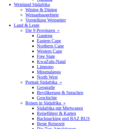
Weinland Südafrika
Wining & Dining
Weinanbaugebiete
Vorstellung Weingüter
Land & Leute
Die 9 Provinzen »
Gauteng
Eastern Cape
Northern Cape
Western Cape
Free State
KwaZulu-Natal
Limpopo
Mpumalanga
North West
Portrait Südafrika »
Geografie
Bevölkerung & Sprachen
Geschichte
Reisen in Südafrika »
Südafrika mit Mietwagen
Reiseführer & Karten
Backpacking und BAZ BUS
Beste Reisezeit
Die Top-Attraktionen