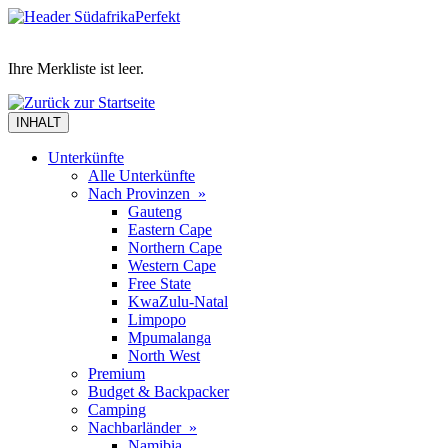
Ihre Merkliste ist leer.
INHALT
Unterkünfte
Alle Unterkünfte
Nach Provinzen »
Gauteng
Eastern Cape
Northern Cape
Western Cape
Free State
KwaZulu-Natal
Limpopo
Mpumalanga
North West
Premium
Budget & Backpacker
Camping
Nachbarländer »
Namibia