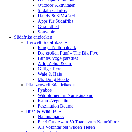
Outdoor-Aktivitäten
Südafrika-Infos
Handy & SIM-Card
Apps für Südafrika
Gesundheit
Souvenirs
Südafrika entdecken
Tierwelt Südafrikas »
Kruger Nationalpark
Die großen Fünf – The Big Five
Buntes Vogelparadies
Affe, Zebra & Co.
Giftige Tiere
Wale & Haie
Mr. Dung Beetle
Pflanzenwelt Südafrikas »
Fynbos
Wildblumen im Namaqualand
Karoo-Vegetation
Faszination Bäume
Bush & Wildlife »
Nationalparks
Field Guide – in 50 Tagen zum Naturführer
Als Volontär bei wilden Tieren