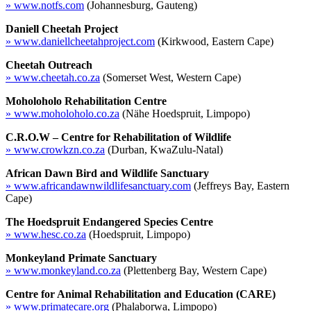
» www.notfs.com
(Johannesburg, Gauteng)
Daniell Cheetah Project
» www.daniellcheetahproject.com
(Kirkwood, Eastern Cape)
Cheetah Outreach
» www.cheetah.co.za
(Somerset West, Western Cape)
Moholoholo Rehabilitation Centre
» www.moholoholo.co.za
(Nähe Hoedspruit, Limpopo)
C.R.O.W – Centre for Rehabilitation of Wildlife
» www.crowkzn.co.za
(Durban, KwaZulu-Natal)
African Dawn Bird and Wildlife Sanctuary
» www.africandawnwildlifesanctuary.com
(Jeffreys Bay, Eastern
Cape)
The Hoedspruit Endangered Species Centre
» www.hesc.co.za
(Hoedspruit, Limpopo)
Monkeyland Primate Sanctuary
» www.monkeyland.co.za
(Plettenberg Bay, Western Cape)
Centre for Animal Rehabilitation and Education (CARE)
» www.primatecare.org
(Phalaborwa, Limpopo)