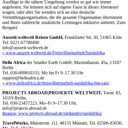
Ausflüge in die nähere Umgebung werden so gut wie immer
angeboten. Sie können sich auf eigene Faust in dieses Abenteuer
wagen, oder aber Sie wenden sich an eine deutsche
Vermittlungsorganisation, die die gesamte Organisation übernimmt
und Ihnen zahlreiche zusätzliche Leistungen inklusive anbietet. Zum
Beispiel:
Auszeit-weltweit Reisen GmbH,
Frankfurter Str. 30, 51065 Köln
Tel. 0221-67780490
info@auszeit-weltweit.de
» www.auszeit-weltweit.de/Freiwilligenarbeit/Suedafrika
Hello Africa
der Smaller Earth GmbH, Maximilianstr. 45a, 13187
Berlin
Tel. 030-609810333, Mo bis Fr 9–17.30 Uhr
support@helloafrica.de
» www.helloafrica.de/freiwilligenarbeit-suedafrika-big-cats/
PROJECTS ABROAD|PROJEKTE WELTWEIT,
Torstr. 83,
10119 Berlin,
Tel. 030-23457223, Mo–Fr 9–17.30 Uhr,
info@projects-abroad.de
&raqou; www.projects-abroad.de/ziellander/suedafrika/
TravelWorks,
Münsterstr. 111, 48155 Münster, Tel. 02506-83030,