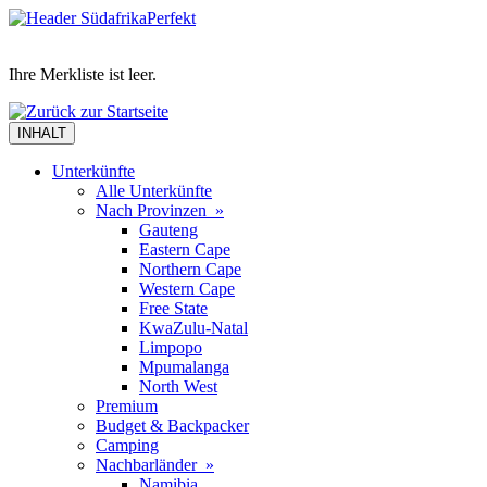
Ihre Merkliste ist leer.
INHALT
Unterkünfte
Alle Unterkünfte
Nach Provinzen »
Gauteng
Eastern Cape
Northern Cape
Western Cape
Free State
KwaZulu-Natal
Limpopo
Mpumalanga
North West
Premium
Budget & Backpacker
Camping
Nachbarländer »
Namibia