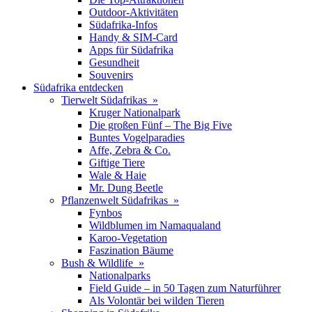
Outdoor-Aktivitäten
Südafrika-Infos
Handy & SIM-Card
Apps für Südafrika
Gesundheit
Souvenirs
Südafrika entdecken
Tierwelt Südafrikas »
Kruger Nationalpark
Die großen Fünf – The Big Five
Buntes Vogelparadies
Affe, Zebra & Co.
Giftige Tiere
Wale & Haie
Mr. Dung Beetle
Pflanzenwelt Südafrikas »
Fynbos
Wildblumen im Namaqualand
Karoo-Vegetation
Faszination Bäume
Bush & Wildlife »
Nationalparks
Field Guide – in 50 Tagen zum Naturführer
Als Volontär bei wilden Tieren