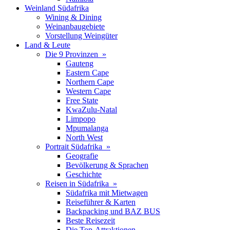
Weinland Südafrika
Wining & Dining
Weinanbaugebiete
Vorstellung Weingüter
Land & Leute
Die 9 Provinzen »
Gauteng
Eastern Cape
Northern Cape
Western Cape
Free State
KwaZulu-Natal
Limpopo
Mpumalanga
North West
Portrait Südafrika »
Geografie
Bevölkerung & Sprachen
Geschichte
Reisen in Südafrika »
Südafrika mit Mietwagen
Reiseführer & Karten
Backpacking und BAZ BUS
Beste Reisezeit
Die Top-Attraktionen