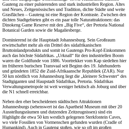
Gauteng zu einer pulsierenden und stark industriellen Region. Altes
und Neues, Zeitgenössisches und Tradition, dichte Städte und weite
Grasflächen – Gauteng ist eine Region der Kontraste. Zwischen den
dichten Stadtgebieten gibt es ein paar tolle Naturattraktionen: das
Dinokeng Game Reserve mit den „Big Five“, der Pretoria National
Botanical Garden sowie die Magaliesberge.
Dominierend ist die Hauptstadt Johannesburg. Sein Großraum
erwirtschaftet mehr als ein Drittel des südafrikanischen
Bruttoinlandprodukts und somit ist Gautengs Pro-Kopf-Einkommen
auch das höchste Südafrikas. „Urknall“ für den industriellen Boom
waren die Goldfunde von 1886. Voortrekker vom Kap siedelten hier
im früheren burischen Transvaal seit Beginn des 19. Jahrhunderts
und gründeten 1852 die Zuid-Afrikaansche Republiek (ZAR). Nur
50 km nördlich von Johannesburg liegt die „kleinere Schwester“ des
Stadtgiganten und Haupstadt Südafrikas, Pretoria. Südafrikas
Verwaltungsmetropole ist weit weniger hektisch als Joburg und über
die N1 schnell erreichbar.
Neben den eher bescheidenen städtischen Attraktionen
Johannesburgs (sehenswert ist das Apartheid Museum mit über 20
Ausstellungsräumen und dutzenden Zeitzeugnissen) sind ein
Highlight die etwa 50 km westlich gelegenen Sterkfontein Caves,
wo viele Fossilien von Vormenschen gefunden wurden (Cradle of
Humankind). Auch in Gauteng stoßen, wie so oft im großen