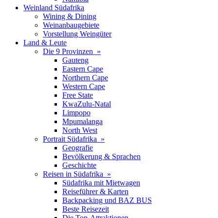
Weinland Südafrika
Wining & Dining
Weinanbaugebiete
Vorstellung Weingüter
Land & Leute
Die 9 Provinzen »
Gauteng
Eastern Cape
Northern Cape
Western Cape
Free State
KwaZulu-Natal
Limpopo
Mpumalanga
North West
Portrait Südafrika »
Geografie
Bevölkerung & Sprachen
Geschichte
Reisen in Südafrika »
Südafrika mit Mietwagen
Reiseführer & Karten
Backpacking und BAZ BUS
Beste Reisezeit
Die Top-Attraktionen