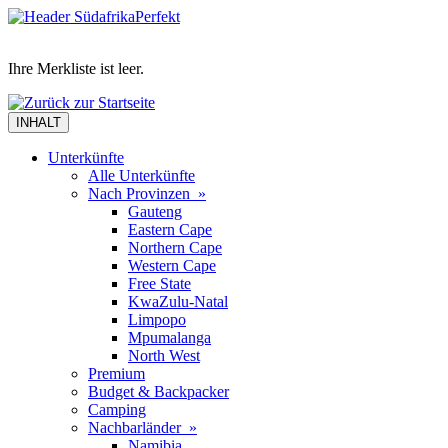
Ihre Merkliste ist leer.
INHALT
Unterkünfte
Alle Unterkünfte
Nach Provinzen »
Gauteng
Eastern Cape
Northern Cape
Western Cape
Free State
KwaZulu-Natal
Limpopo
Mpumalanga
North West
Premium
Budget & Backpacker
Camping
Nachbarländer »
Namibia