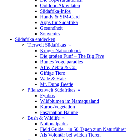
Outdoor-Aktivitäten
Südafrika-Infos
Handy & SIM-Card
Apps für Südafrika
Gesundheit
Souvenirs
Südafrika entdecken
Tierwelt Südafrikas »
Kruger Nationalpark
Die großen Fünf – The Big Five
Buntes Vogelparadies
Affe, Zebra & Co.
Giftige Tiere
Wale & Haie
Mr. Dung Beetle
Pflanzenwelt Südafrikas »
Fynbos
Wildblumen im Namaqualand
Karoo-Vegetation
Faszination Bäume
Bush & Wildlife »
Nationalparks
Field Guide – in 50 Tagen zum Naturführer
Als Volontär bei wilden Tieren