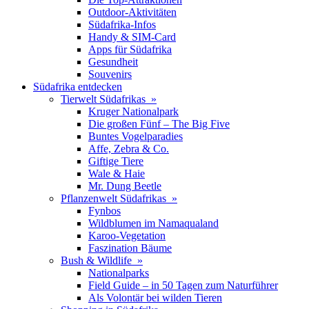
Outdoor-Aktivitäten
Südafrika-Infos
Handy & SIM-Card
Apps für Südafrika
Gesundheit
Souvenirs
Südafrika entdecken
Tierwelt Südafrikas »
Kruger Nationalpark
Die großen Fünf – The Big Five
Buntes Vogelparadies
Affe, Zebra & Co.
Giftige Tiere
Wale & Haie
Mr. Dung Beetle
Pflanzenwelt Südafrikas »
Fynbos
Wildblumen im Namaqualand
Karoo-Vegetation
Faszination Bäume
Bush & Wildlife »
Nationalparks
Field Guide – in 50 Tagen zum Naturführer
Als Volontär bei wilden Tieren