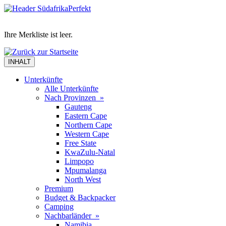
Ihre Merkliste ist leer.
INHALT
Unterkünfte
Alle Unterkünfte
Nach Provinzen »
Gauteng
Eastern Cape
Northern Cape
Western Cape
Free State
KwaZulu-Natal
Limpopo
Mpumalanga
North West
Premium
Budget & Backpacker
Camping
Nachbarländer »
Namibia