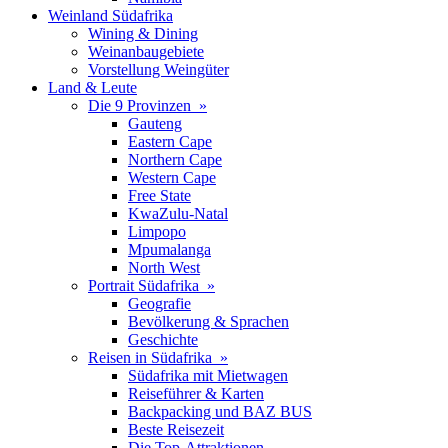
Weinland Südafrika
Wining & Dining
Weinanbaugebiete
Vorstellung Weingüter
Land & Leute
Die 9 Provinzen »
Gauteng
Eastern Cape
Northern Cape
Western Cape
Free State
KwaZulu-Natal
Limpopo
Mpumalanga
North West
Portrait Südafrika »
Geografie
Bevölkerung & Sprachen
Geschichte
Reisen in Südafrika »
Südafrika mit Mietwagen
Reiseführer & Karten
Backpacking und BAZ BUS
Beste Reisezeit
Die Top-Attraktionen