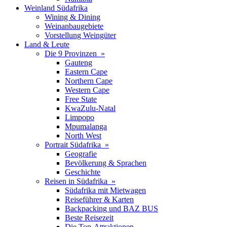
Weinland Südafrika
Wining & Dining
Weinanbaugebiete
Vorstellung Weingüter
Land & Leute
Die 9 Provinzen »
Gauteng
Eastern Cape
Northern Cape
Western Cape
Free State
KwaZulu-Natal
Limpopo
Mpumalanga
North West
Portrait Südafrika »
Geografie
Bevölkerung & Sprachen
Geschichte
Reisen in Südafrika »
Südafrika mit Mietwagen
Reiseführer & Karten
Backpacking und BAZ BUS
Beste Reisezeit
Die Top-Attraktionen