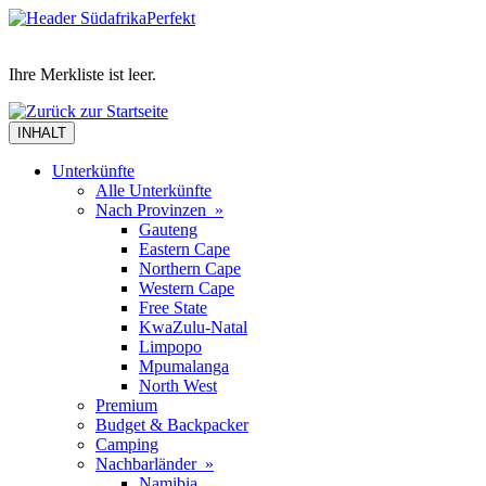
Ihre Merkliste ist leer.
INHALT
Unterkünfte
Alle Unterkünfte
Nach Provinzen »
Gauteng
Eastern Cape
Northern Cape
Western Cape
Free State
KwaZulu-Natal
Limpopo
Mpumalanga
North West
Premium
Budget & Backpacker
Camping
Nachbarländer »
Namibia