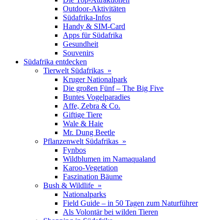
Outdoor-Aktivitäten
Südafrika-Infos
Handy & SIM-Card
Apps für Südafrika
Gesundheit
Souvenirs
Südafrika entdecken
Tierwelt Südafrikas »
Kruger Nationalpark
Die großen Fünf – The Big Five
Buntes Vogelparadies
Affe, Zebra & Co.
Giftige Tiere
Wale & Haie
Mr. Dung Beetle
Pflanzenwelt Südafrikas »
Fynbos
Wildblumen im Namaqualand
Karoo-Vegetation
Faszination Bäume
Bush & Wildlife »
Nationalparks
Field Guide – in 50 Tagen zum Naturführer
Als Volontär bei wilden Tieren