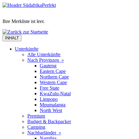
Ihre Merkliste ist leer.
INHALT
Unterkünfte
Alle Unterkünfte
Nach Provinzen »
Gauteng
Eastern Cape
Northern Cape
Western Cape
Free State
KwaZulu-Natal
Limpopo
Mpumalanga
North West
Premium
Budget & Backpacker
Camping
Nachbarländer »
Namibia