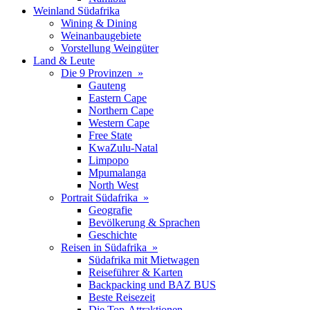
Weinland Südafrika
Wining & Dining
Weinanbaugebiete
Vorstellung Weingüter
Land & Leute
Die 9 Provinzen »
Gauteng
Eastern Cape
Northern Cape
Western Cape
Free State
KwaZulu-Natal
Limpopo
Mpumalanga
North West
Portrait Südafrika »
Geografie
Bevölkerung & Sprachen
Geschichte
Reisen in Südafrika »
Südafrika mit Mietwagen
Reiseführer & Karten
Backpacking und BAZ BUS
Beste Reisezeit
Die Top-Attraktionen