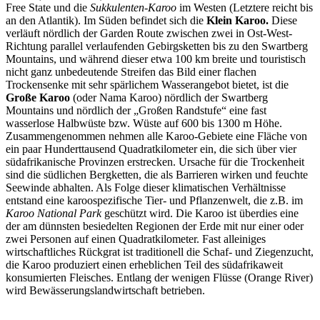
Free State und die
Sukkulenten-Karoo
im Westen (Letztere reicht bis
an den Atlantik). Im Süden befindet sich die
Klein Karoo.
Diese
verläuft nördlich der Garden Route zwischen zwei in Ost-West-
Richtung parallel verlaufenden Gebirgsketten bis zu den Swartberg
Mountains, und während dieser etwa 100 km breite und touristisch
nicht ganz unbedeutende Streifen das Bild einer flachen
Trockensenke mit sehr spärlichem Wasserangebot bietet, ist die
Große Karoo
(oder Nama Karoo) nördlich der Swartberg
Mountains und nördlich der „Großen Randstufe“ eine fast
wasserlose Halbwüste bzw. Wüste auf 600 bis 1300 m Höhe.
Zusammengenommen nehmen alle Karoo-Gebiete eine Fläche von
ein paar Hunderttausend Quadratkilometer ein, die sich über vier
südafrikanische Provinzen erstrecken. Ursache für die Trockenheit
sind die südlichen Bergketten, die als Barrieren wirken und feuchte
Seewinde abhalten. Als Folge dieser klimatischen Verhältnisse
entstand eine karoospezifische Tier- und Pflanzenwelt, die z.B. im
Karoo National Park
geschützt wird. Die Karoo ist überdies eine
der am dünnsten besiedelten Regionen der Erde mit nur einer oder
zwei Personen auf einen Quadratkilometer. Fast alleiniges
wirtschaftliches Rückgrat ist traditionell die Schaf- und Ziegenzucht,
die Karoo produziert einen erheblichen Teil des südafrikaweit
konsumierten Fleisches. Entlang der wenigen Flüsse (Orange River)
wird Bewässerungslandwirtschaft betrieben.