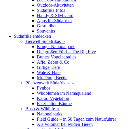
Outdoor-Aktivitäten
Südafrika-Infos
Handy & SIM-Card
Apps für Südafrika
Gesundheit
Souvenirs
Südafrika entdecken
Tierwelt Südafrikas »
Kruger Nationalpark
Die großen Fünf – The Big Five
Buntes Vogelparadies
Affe, Zebra & Co.
Giftige Tiere
Wale & Haie
Mr. Dung Beetle
Pflanzenwelt Südafrikas »
Fynbos
Wildblumen im Namaqualand
Karoo-Vegetation
Faszination Bäume
Bush & Wildlife »
Nationalparks
Field Guide – in 50 Tagen zum Naturführer
Als Volontär bei wilden Tieren