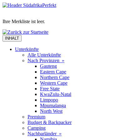
Ihre Merkliste ist leer.
INHALT
Unterkünfte
Alle Unterkünfte
Nach Provinzen »
Gauteng
Eastern Cape
Northern Cape
Western Cape
Free State
KwaZulu-Natal
Limpopo
Mpumalanga
North West
Premium
Budget & Backpacker
Camping
Nachbarländer »
Namibia