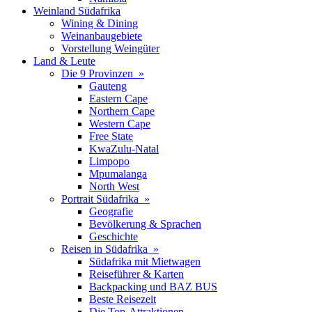
Weinland Südafrika
Wining & Dining
Weinanbaugebiete
Vorstellung Weingüter
Land & Leute
Die 9 Provinzen »
Gauteng
Eastern Cape
Northern Cape
Western Cape
Free State
KwaZulu-Natal
Limpopo
Mpumalanga
North West
Portrait Südafrika »
Geografie
Bevölkerung & Sprachen
Geschichte
Reisen in Südafrika »
Südafrika mit Mietwagen
Reiseführer & Karten
Backpacking und BAZ BUS
Beste Reisezeit
Die Top-Attraktionen